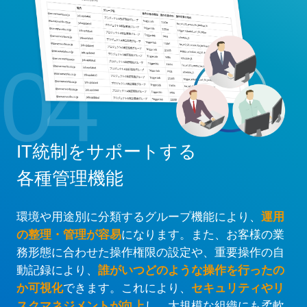
04
IT統制をサポートする
各種管理機能
環境や用途別に分類するグループ機能により、
運用
の整理・管理が容易
になります。また、お客様の業
務形態に合わせた操作権限の設定や、重要操作の自
動記録により、
誰がいつどのような操作を行ったの
か可視化
できます。これにより、
セキュリティやリ
スクマネジメントが向上
し、大規模な組織にも柔軟