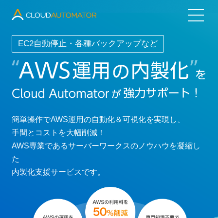
Cloud Automator
EC2自動停止・各種バックアップなど
ジョブ自動化
簡単操作でAWS運用の自動化＆可視化を実現し、
手間とコストを大幅削減！
インベントリ
AWS専業であるサーバーワークスのノウハウを凝縮し
た
レコメンド
内製化支援サービスです。
マルチアカウント