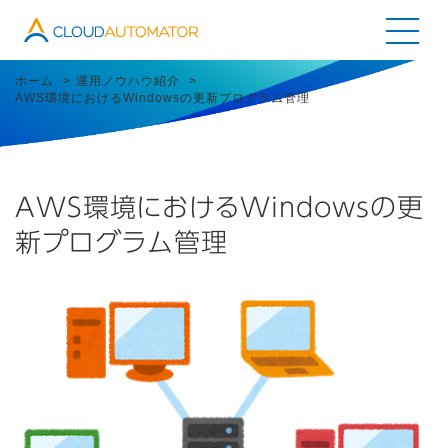
Cloud Automator
ホーム
運用ノウハウ紹介
AWS環境におけるWindowsの更新プログラム管理
ジョブ自動化
AWS環境におけるWindowsの更
新プログラム管理
インベントリ
レコメンド
マルチアカウント
マニュアルページ