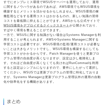
すでにオンプレミス環境でWSUSサーバーを運用しており、運用
に関するノウハウがあるのであれば、AWS環境でもWSUS環境を
構築するとメリットを活かせるかもしれません。WSUS環境の稼
働監視などをする運用コストはかかるものの、新しい知識の習得
コストを最低限に抑えることがでます。AWSからも公式サイトで
WSUS環境をデプロイするクイックスタート
が公開されており、
すばやく環境を整えることができます。
一方で、WSUSに関する知識がない場合はSystems Managerを利
用することが考えられます。AWSやSystems Managerに関する
学習コストは必要ですが、WSUS環境の監視/運用コストが必要な
いことは大きなメリットですし、WSUS環境を構築するにしても
学習コストがかかるからです。Patch Managerを使うと更新プロ
グラム管理の自由度が高くなりますが、設定は少し複雑化しま
す。それほど自由度が高くなくても良ければRunCommadを利用
すると設定はシンプルになりますので、要件にしたがって選択し
てください。WSUSでは更新プログラムの管理に特化しておりま
すが、Systems Managerは更新プログラム管理以外の運用の自動
化や効率化をする機能があります。
まとめ